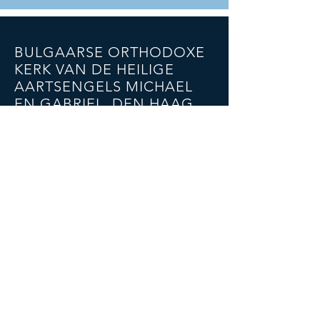
BULGAARSE ORTHODOXE
KERK VAN DE HEILIGE
AARTSENGELS MICHAEL
EN GABRIEL, DEN HAAG
Bakkersstraat 57A, 2513 ED
Den Haag
E-mailadres:
bgkerk@gmail.com
Tel:
+4915224383933
(Vader Nikolai)
SOCIALE NETWERKEN