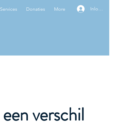
Inloggen
Services
Donaties
More
een verschil