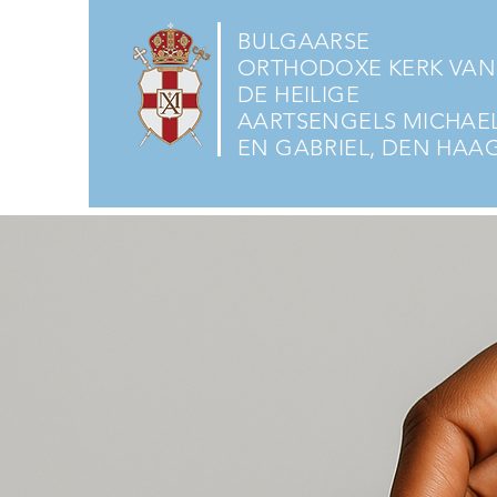
BULGAARSE
ORTHODOXE KERK VAN
DE HEILIGE
AARTSENGELS MICHAE
EN GABRIEL, DEN HAA