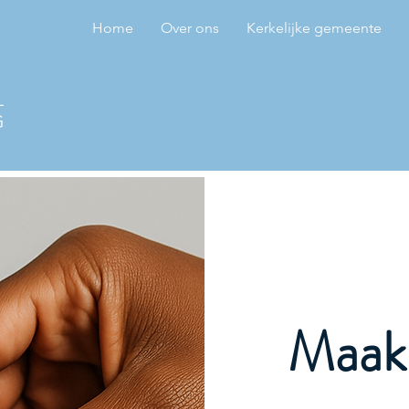
Home
Over ons
Kerkelijke gemeente
L
G
Maak 