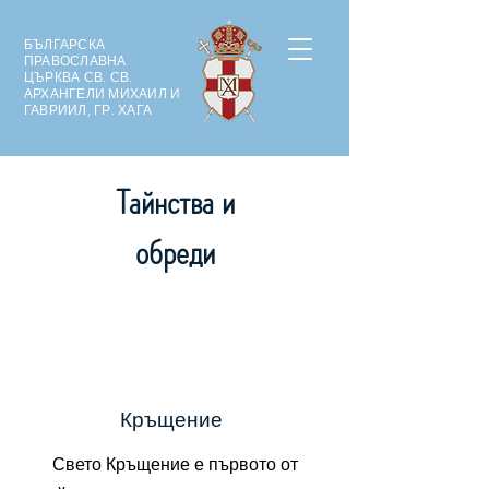
БЪЛГАРСКА
ПРАВОСЛАВНА
ЦЪРКВА СВ. СВ.
АРХАНГЕЛИ МИХАИЛ И
ГАВРИИЛ, ГР. ХАГА
Тайнства и
обреди
Кръщение
Свето Кръщение е първото от