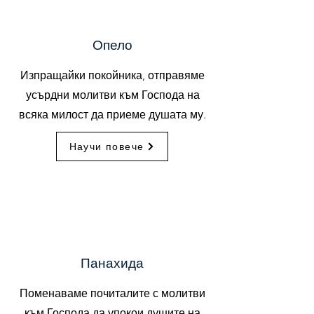
Опело
Изпращайки покойника, отправяме
усърдни молитви към Господа на
всяка милост да приеме душата му.
Научи повече
Панахида
Поменаваме почиталите с молитви
към Господа да упокои душите на