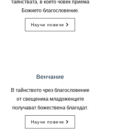
тайнствата, в което човек приема
Божието благословение.
Научи повече
Венчание
В тайнството чрез благословение
от свещеника младоженците
получават божествена благодат.
Научи повече