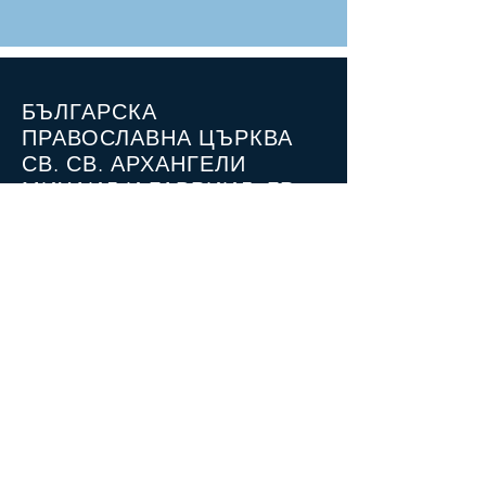
БЪЛГАРСКА
ПРАВОСЛАВНА ЦЪРКВА
СВ. СВ. АРХАНГЕЛИ
МИХАИЛ И ГАВРИИЛ, ГР.
ХАГА
Bakkersstraat 57A, 2513 ED
Den Haag
Имейл: bgkerk@gmail.com
Тел: +4915224383933 (отец Николай)
СОЦИАЛНИ МРЕЖИ