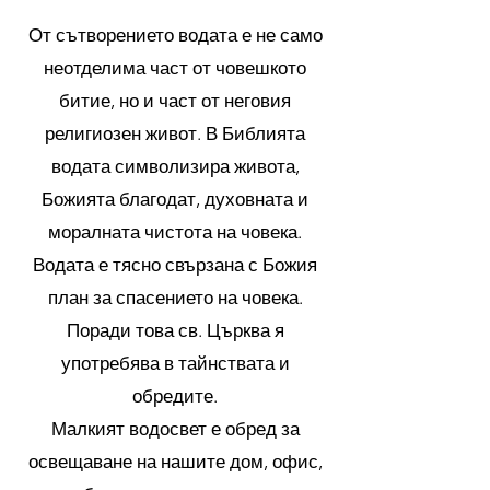
От сътворението водата е не само
неотделима част от човешкото
битие, но и част от неговия
религиозен живот. В Библията
водата символизира живота,
Божията благодат, духовната и
моралната чистота на човека.
Водата е тясно свързана с Божия
план за спасението на човека.
Поради това св. Църква я
употребява в тайнствата и
обредите.
Малкият водосвет е обред за
освещаване на нашите дом, офис,