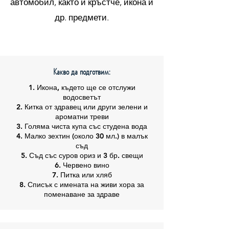
автомобил, както и кръстче, икона и
др. предмети.
Какво да подготвим:
1. Икона, където ще се отслужи
водосветът
2. Китка от здравец или други зелени и
ароматни треви
3. Голяма чиста купа със студена вода
4. Малко зехтин (около 30 мл.) в малък
съд
5. Съд със суров ориз и 3 бр. свещи
6. Червено вино
7. Питка или хляб
8. Списък с имената на живи хора за
поменаване за здраве