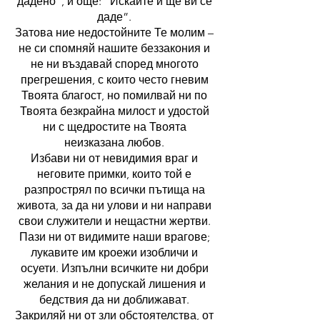
дадено”, и още: “Искайте и ще ви се
даде”.
Затова ние недостойните Те молим –
не си спомняй нашите беззакония и
не ни въздавай според многото
прегрешения, с които често гневим
Твоята благост, но помилвай ни по
Твоята безкрайна милост и удостой
ни с щедростите на Твоята
неизказана любов.
Избави ни от невидимия враг и
неговите примки, които той е
разпрострял по всички пътища на
живота, за да ни улови и ни направи
свои служители и нещастни жертви.
Пази ни от видимите наши врагове;
лукавите им кроежи изобличи и
осуети. Изпълни всичките ни добри
желания и не допускай лишения и
бедствия да ни доближават.
Закриляй ни от зли обстоятелства, от