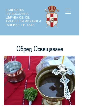
БЪЛГАРСКА
ПРАВОСЛАВНА
ЦЪРКВА СВ. СВ.
АРХАНГЕЛИ МИХАИЛ И
ГАВРИИЛ, ГР. ХАГА
Обред Освещаване