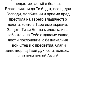
нещастие, скръб и болест.
Благоприятни да Ти бъдат, всещедри
Господи, молбите ни и приеми пред
престола на Твоето владичество
делата, които в Твое име вършим.
Защото Ти си Бог на милостта и на
любовта и на Тебе отдаваме слава,
чест и поклонение, с безначалния
Твой Отец и с пресветия, благ и
животворящ Твой Дух, сега, всякога,
и во веки веков! Амин!
За контакти