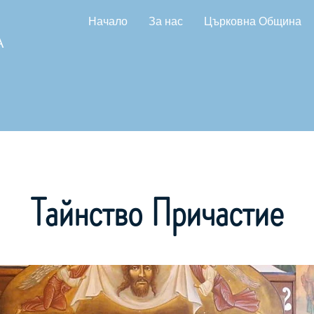
Начало
За нас
Църковна Община
А
Тайнство Причастие