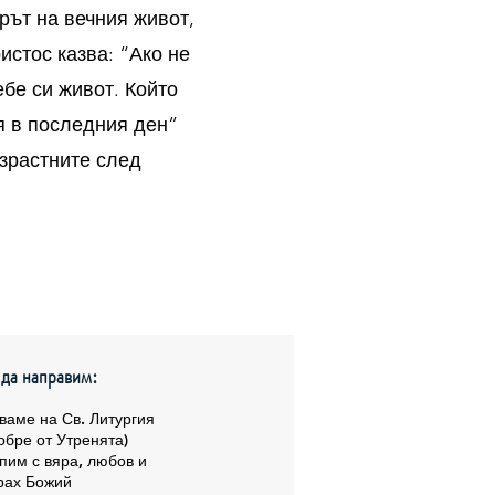
рът на вечния живот,
истос казва: “Ако не
ебе си живот. Който
я в последния ден”
ъзрастните след
 да направим:
ваме на Св. Литургия
обре от Утренята)
пим с вяра, любов и
рах Божий