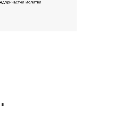
ледпричастни молитви
аш
и