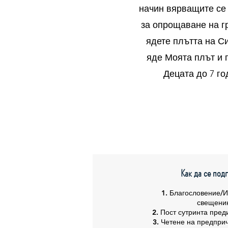
начин вярващите се 
за опрощаване на гр
ядете плътта на Си
яде Моята плът и 
Децата до 7 го
Как да се под
1. Благословение/
свещени
2. Пост сутринта пред
3. Четене на предпри