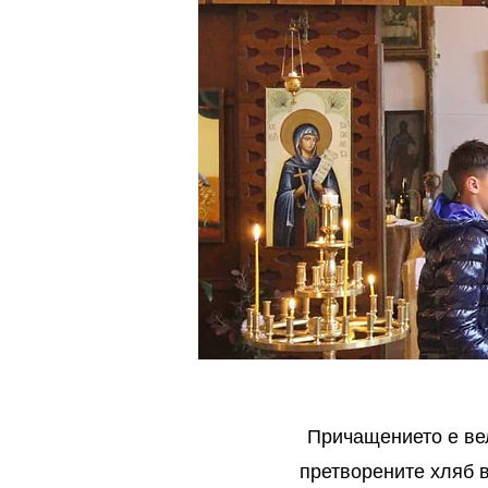
Причащението е вел
претворените хляб в