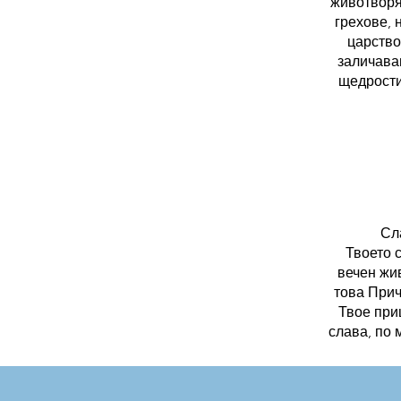
животворя
грехове, 
царство
заличава
щедрости
Сл
Твоето 
вечен жив
това Прич
Твое при
слава, по 