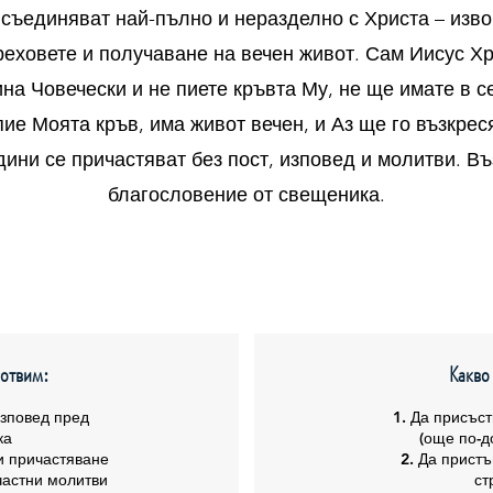
съединяват най-пълно и неразделно с Христа – изво
еховете и получаване на вечен живот. Сам Иисус Хр
на Човечески и не пиете кръвта Му, не ще имате в с
пие Моята кръв, има живот вечен, и Аз ще го възкрес
дини се причастяват без пост, изповед и молитви. В
благословение от свещеника.
готвим:
Какво
Изповед пред
1. Да присъст
ка
(още по-д
и причастяване
2. Да пристъ
частни молитви
ст