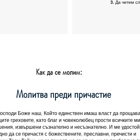
3. Да четем с
Как да се молим:
Молитва преди причастие
Господи Боже наш, Който единствен имаш власт да прощав
ците греховете, като благ и човеколюбец прости всичките м
ения, извършени съзнателно и несъзнателно. И ме удостой
но да се причастя с божествените, преславни, пречисти и