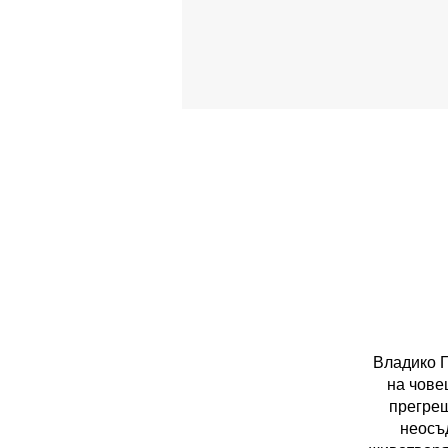
Владико 
на чове
прегреш
неосъд