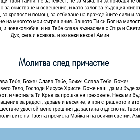
щи Твои Тайни, не за тежест, не за мъка, ни за прибавяне 
но за очистване и освещение, и като залог за бъдещия живот
, за крепост и помощ, за отбиване на враждебните сили и з
не на многото мои съгрешения. Защото Ти си Бог на милост
, и човеколюбие, и на Тебе слава възнасяме с Отца и Свет
Дух, сега и всякога, и во веки веков! Амин!
Молитва след причастие
ава Тебе, Боже! Слава Тебе, Боже! Слава Тебе, Боже!
свето Тяло, Господи Иисусе Христе, Боже наш, да ми бъде з
от, и честната Ти Кръв за прошка на греховете. Нека ми бъ
ащение за радост, здраве и веселие, а при страшното и вто
шествие удостой мене грешния да застана отдясно на Твоя
молитвите на Твоята пречиста Майка и на всички светии. Ам