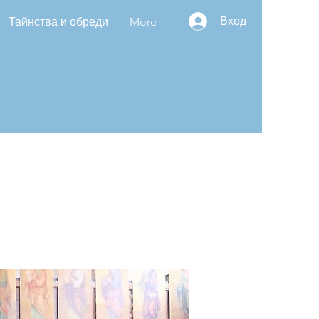
Вход
Тайнства и обреди
More