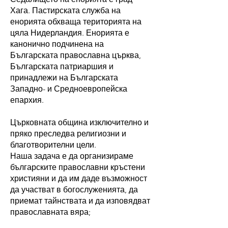
Хага. Пастирската служба на
енорията обхваща територията на
цяла Нидерландия. Енорията е
канонично подчинена на
Българската православна църква,
Българската патриаршия и
принадлежи на Българската
Западно- и Средноевропейска
епархия.
Църковната община изключително и
пряко преследва религиозни и
благотворителни цели.
Наша задача е да организираме
българските православни кръстени
християни и да им даде възможност
да участват в богослуженията, да
приемат тайнствата и да изповядват
православната вяра;