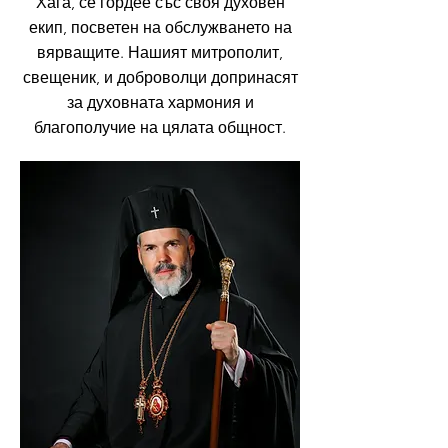
Хага, се гордее със своя духовен
екип, посветен на обслужването на
вярващите. Нашият митрополит,
свещеник, и доброволци допринасят
за духовната хармония и
благополучие на цялата общност.