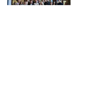
ОБЩО СЪБРАНИЕ
Общото събрание се състои от
всички членове на енорията и
свещеника.