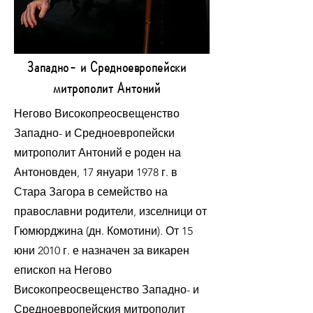
Западно- и Средноевропейски
митрополит Антоний
Негово Високопреосвещенство
Западно- и Средноевропейски
митрополит Антоний е роден на
Антоновден, 17 януари 1978 г. в
Стара Загора в семейство на
православни родители, изселници от
Гюмюрджина (дн. Комотини). От 15
юни 2010 г. е назначен за викарен
епископ на Негово
Високопреосвещенство Западно- и
Средноевропейския митрополит