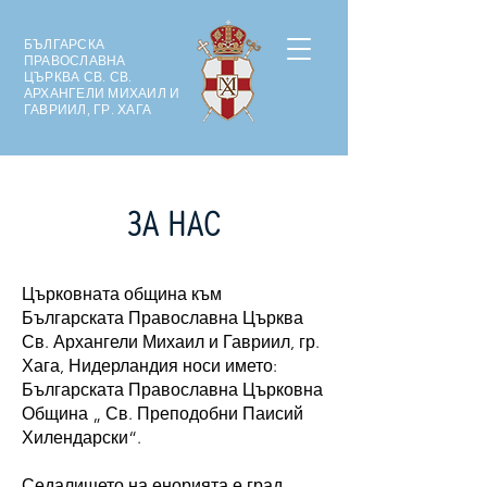
БЪЛГАРСКА
ПРАВОСЛАВНА
ЦЪРКВА СВ. СВ.
АРХАНГЕЛИ МИХАИЛ И
ГАВРИИЛ, ГР. ХАГА
ЗА НАС
Църковната община към
Българската Православна Църква
Св. Архангели Михаил и Гавриил, гр.
Хага, Нидерландия носи името:
Българската Православна Църковна
Община „ Св. Преподобни Паисий
Хилендарски“.
Седалището на енорията е град